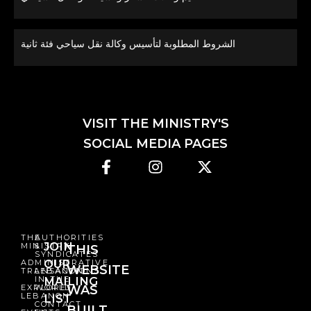
الشروط المطلوبة لتأسيس وكالة نقل سياحي فئة ثانية
VISIT THE MINISTRY'S
SOCIAL MEDIA PAGES
THE
AUTHORITIES
JOIN
MINISTRY
&
THIS
SYNDICATES
OUR
ADMINISTRATIVE
WEBSITE
TRANSACTIONS
LEBANON
IN THE
MAILING
EXPLORE
WORLD
WAS
LEBANON
LIST
CONTACT
BUILT